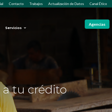
ial
Contacto
Trabajos
Actualización de Datos
Canal Ético
Agencias
Servicios
a tu crédito